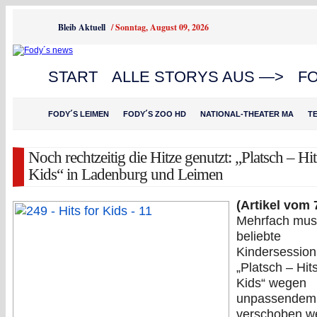
Bleib Aktuell
/
Sonntag, August 09, 2026
START
ALLE STORYS AUS —>
F
FODY´S LEIMEN
FODY´S ZOO HD
NATIONAL-THEATER MA
T
Noch rechtzeitig die Hitze genutzt: „Platsch – Hit
Kids“ in Ladenburg und Leimen
(Artikel vom 
Mehrfach mus
beliebte
Kindersessio
„Platsch – Hits
Kids“ wegen
unpassendem 
verschoben w