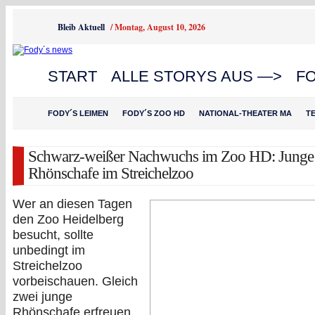
Bleib Aktuell
/
Montag, August 10, 2026
START
ALLE STORYS AUS —>
F
FODY´S LEIMEN
FODY´S ZOO HD
NATIONAL-THEATER MA
T
Schwarz-weißer Nachwuchs im Zoo HD: Junge
Rhönschafe im Streichelzoo
Wer an diesen Tagen
den Zoo Heidelberg
besucht, sollte
unbedingt im
Streichelzoo
vorbeischauen. Gleich
zwei junge
Rhönschafe erfreuen