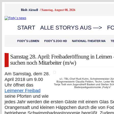
Bleib Aktuell
/
Samstag, August 08, 2026
START
ALLE STORYS AUS —>
F
FODY´S LEIMEN
FODY´S ZOO HD
NATIONAL-THEATER MA
T
Samstag 28. April: Freibaderöffnung in Leimen
suchen noch Mitarbeiter (m/w)
Am Samstag, dem 28.
April 2018 um 9.00
v.l.: TBL-Chef Rudi Kuhn, Schwimmmeister Jü
Bürgermeisterin Claudia Felden, Techn. Leiter Ma
Uhr öffnet das
Tanja Todt vom Jugendtreff Basket und Stefan Sch
Bäderparkgastronomie „Fody’s“
Leimener Freibad
seine Pforten und wie
jedes Jahr werden die ersten Gäste mit einem Glas S
Orangensaft und kleinen Häppchen durch die von Fod
betriebene Schwimmbadgastronomie begrüßt. Zudem 