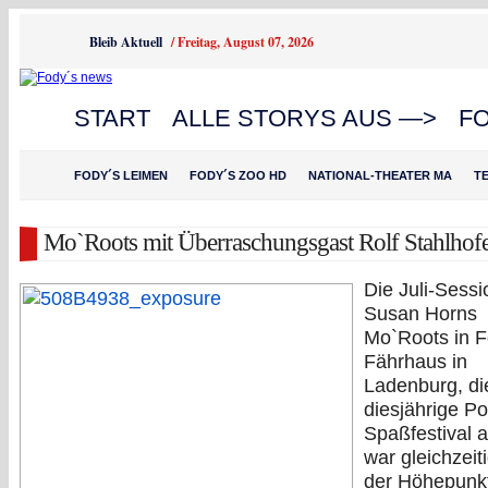
Bleib Aktuell
/
Freitag, August 07, 2026
START
ALLE STORYS AUS —>
F
FODY´S LEIMEN
FODY´S ZOO HD
NATIONAL-THEATER MA
T
Mo`Roots mit Überraschungsgast Rolf Stahlhof
Die Juli-Sess
Susan Horns
Mo`Roots in F
Fährhaus in
Ladenburg, di
diesjährige P
Spaßfestival 
war gleichzeit
der Höhepunkt