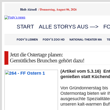
Bleib Aktuell
/
Donnerstag, August 06, 2026
START
ALLE STORYS AUS —>
F
FODY´S LEIMEN
FODY´S ZOO HD
NATIONAL-THEATER MA
T
Jetzt die Ostertage planen:
Gemütliches Brunchen gehört dazu!
(Artikel vom 5.3.16) En
genießen statt Küchend
Von Gründonnerstag bis
Ostermontag bieten wir 
ausgesuchte Spezialitäte
unseren kalt-warmen Buff