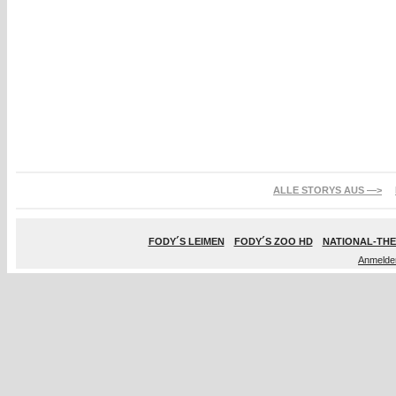
ALLE STORYS AUS —>
FODY´S LEIMEN
FODY´S ZOO HD
NATIONAL-THE
Anmelde