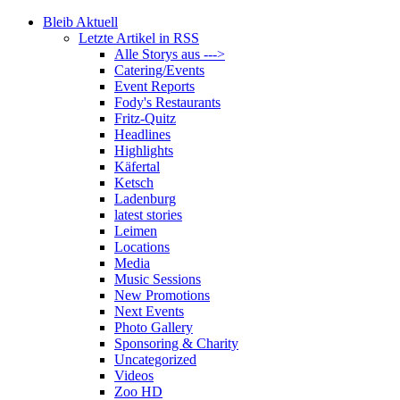
Bleib Aktuell
Letzte Artikel in RSS
Alle Storys aus --->
Catering/Events
Event Reports
Fody's Restaurants
Fritz-Quitz
Headlines
Highlights
Käfertal
Ketsch
Ladenburg
latest stories
Leimen
Locations
Media
Music Sessions
New Promotions
Next Events
Photo Gallery
Sponsoring & Charity
Uncategorized
Videos
Zoo HD