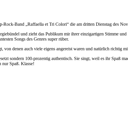
op-Rock-Band „Raffaella et Tri Colori“ die am dritten Dienstag des No
Energiebündel und zieht das Publikum mir ihrer einzigartigen Stimme un
nntesten Songs des Genres super rüber.
t, von denen auch viele eigens angereist waren und natürlich richtig mi
gesetzt sondern 100-prozentig authentisch. Sie singt, weil es ihr Spaß ma
h nur Spaß. Klasse!