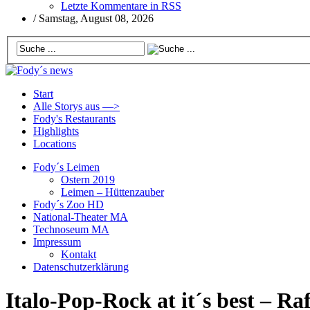
Letzte Kommentare in RSS
/
Samstag, August 08, 2026
Start
Alle Storys aus —>
Fody's Restaurants
Highlights
Locations
Fody´s Leimen
Ostern 2019
Leimen – Hüttenzauber
Fody´s Zoo HD
National-Theater MA
Technoseum MA
Impressum
Kontakt
Datenschutzerklärung
Italo-Pop-Rock at it´s best – Raf