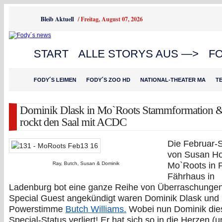
Bleib Aktuell
/
Freitag, August 07, 2026
START
ALLE STORYS AUS —>
F
FODY´S LEIMEN
FODY´S ZOO HD
NATIONAL-THEATER MA
T
Dominik Dlask in Mo`Roots Stammformation &
rockt den Saal mit ACDC
Die Februar-
von Susan H
Mo`Roots in 
Ray, Butch, Susan & Dominik
Fährhaus in
Ladenburg bot eine ganze Reihe von Überraschungen
Special Guest angekündigt waren Dominik Dlask und 
Powerstimme
Butch Williams.
Wobei nun Dominik die
Special-Status verliert! Er hat sich so in die Herzen (