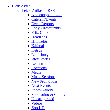
Bleib Aktuell
Letzte Artikel in RSS
Alle Storys aus --->
Catering/Events
Event Reports
Fody's Restaurants
Fritz-Quitz
Headlines
Highlights
Käfertal
Ketsch
Ladenburg
latest stories
Leimen
Locations
Media
Music Sessions
New Promotions
Next Events
Photo Gallery
Sponsoring & Charity
Uncategorized
Videos
Zoo HD