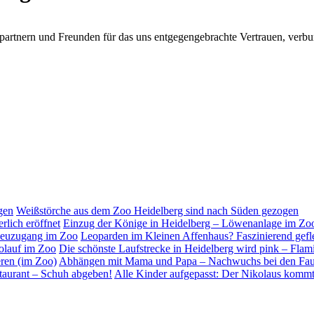
artnern und Freunden für das uns entgegengebrachte Vertrauen, verbun
Weißstörche aus dem Zoo Heidelberg sind nach Süden gezogen
Einzug der Könige in Heidelberg – Löwenanlage im Zoo f
Leoparden im Kleinen Affenhaus? Faszinierend gef
Die schönste Laufstrecke in Heidelberg wird pink – Fla
Abhängen mit Mama und Papa – Nachwuchs bei den Faul
Alle Kinder aufgepasst: Der Nikolaus kommt