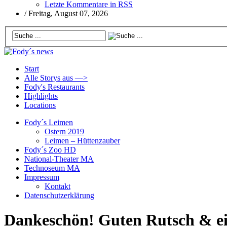
Letzte Kommentare in RSS
/
Freitag, August 07, 2026
Start
Alle Storys aus —>
Fody's Restaurants
Highlights
Locations
Fody´s Leimen
Ostern 2019
Leimen – Hüttenzauber
Fody´s Zoo HD
National-Theater MA
Technoseum MA
Impressum
Kontakt
Datenschutzerklärung
Dankeschön! Guten Rutsch & ei